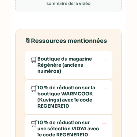
sommaire de la vidéo
📎
Ressources mentionnées
→
🛒
Boutique du magazine
Régénère (anciens
numéros)
→
🛒
10 % de réduction sur la
boutique WARMCOOK
(Kuvings) avec le code
REGENERE10
→
🛒
10 % de réduction sur
une sélection VIDYA avec
le code REGENERE10