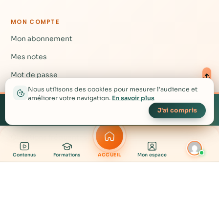
MON COMPTE
Mon abonnement
Mes notes
Mot de passe
Nous utilisons des cookies pour mesurer l'audience et
améliorer votre navigation.
En savoir plus
Créez votre compte
AIDE
▴
gratuit pour accéder à
Créer mon compte gratuit →
J'ai compris
plus de contenu
Nous contacter
Questions fréquentes
Contenus
Formations
ACCUEIL
Mon espace
contact@rgnr.tv
· © RGNR 2026 — Nous c'est la vie !
Mentions légales
CGV
Confidentialité