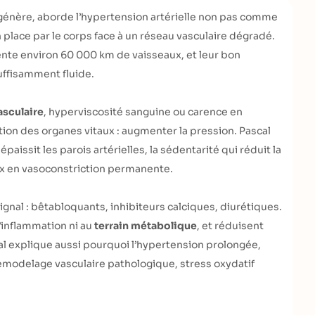
égénère, aborde l’hypertension artérielle non pas comme
place par le corps face à un réseau vasculaire dégradé.
ente environ 60 000 km de vaisseaux, et leur bon
uffisamment fluide.
asculaire
, hyperviscosité sanguine ou carence en
tion des organes vitaux : augmenter la pression. Pascal
paissit les parois artérielles, la sédentarité qui réduit la
aux en vasoconstriction permanente.
gnal : bêtabloquants, inhibiteurs calciques, diurétiques.
 l’inflammation ni au
terrain métabolique
, et réduisent
cal explique aussi pourquoi l’hypertension prolongée,
remodelage vasculaire pathologique, stress oxydatif