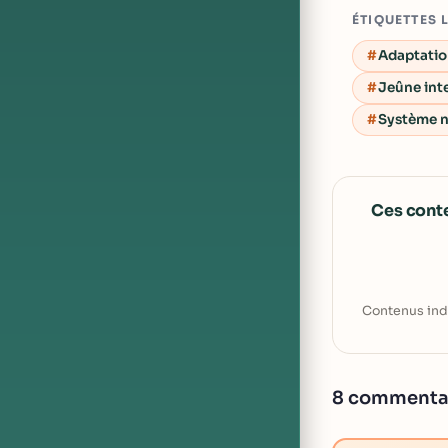
ÉTIQUETTES 
Adaptatio
Jeûne int
Système 
Ces cont
Contenus ind
8 commenta