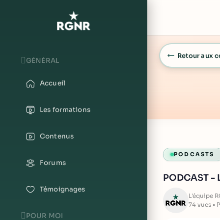
Retour aux 
GÉNÉRAL
Lecture
Accueil
Les formations
Contenus
PODCASTS
Forums
PODCAST - Le
Témoignages
L'équipe 
74 vues • 
POUR MOI