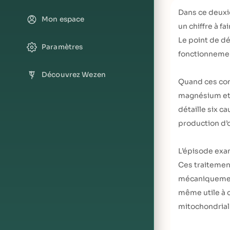
Dans ce deux
Mon espace
un chiffre à f
Le point de dé
Paramètres
fonctionnemen
Découvrez Wezen
Quand ces cond
magnésium et e
détaille six ca
production d’o
L’épisode exam
Ces traitements
mécaniquement 
même utile à c
mitochondrial