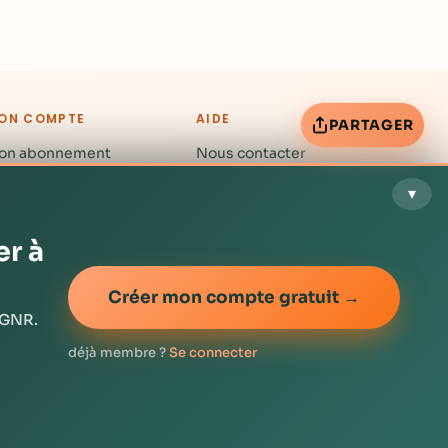
ON COMPTE
AIDE
PARTAGER
on abonnement
Nous contacter
es notes
Questions fréquentes
▾
ot de passe
er à
Créer mon compte gratuit →
RGNR.
Mentions légales
CGV
Confidentialité
déjà membre ?
Se connecter