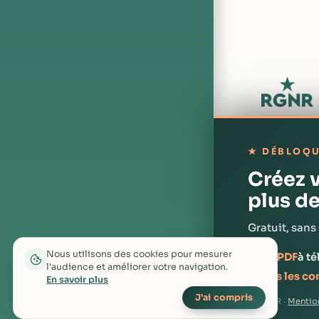
★ DÉBLOQU
Créez 
plus d
Gratuit, san
contact@rgn
Nous utilisons des cookies pour mesurer
✓ Les
PDF
à t
l'audience et améliorer votre navigation.
✓
Tous les c
En savoir plus
J'ai compris
© RGNR ·
Mention