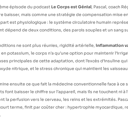
ième épisode du podcast
Le Corps est Génial
, Pascal, coach R
aire baisser, mais comme une stratégie de compensation mise en 
part est physiologique : le système circulatoire humain représ
t dépend de deux conditions, des parois souples et un sang s
itions ne sont plus réunies, rigidité artérielle,
inflammation v
n potassium, le corps n’a qu’une option pour maintenir l’irriga
uses principales de cette adaptation, dont l’excès d’insuline qui é
xyde nitrique, et le stress chronique qui maintient les vaisse
ine ensuite ce que fait la médecine conventionnelle face à ce si
 font baisser le chiffre sur l’appareil, mais ils ne touchent ni à
la perfusion vers le cerveau, les reins et les extrémités. Pas
ourt terme, finit par coûter cher : hypertrophie myocardique, 
.