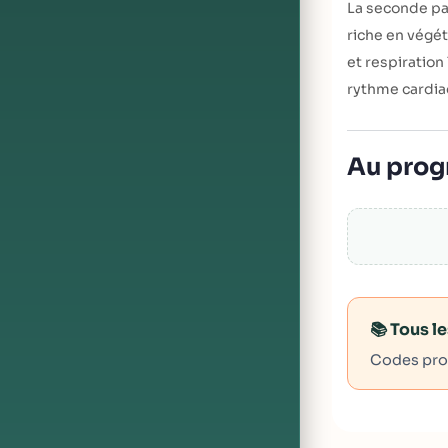
La seconde par
riche en végét
et respiration
rythme cardia
Au prog
📚 Tous l
Codes prom