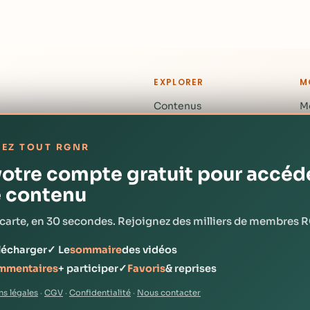
EXPLORER
M
Contenus
M
Séries
M
EZ TOUT RGNR
Formations
M
votre compte gratuit pour accéd
Mon espace
e contenu
s carte, en 30 secondes. Rejoignez des milliers de membres 
r.tv
· © RGNR 2026 — Nous c'est la vie !
élécharger
✓ Le
sommaire
des vidéos
ommentaires
+ participer
✓
Favoris
& reprises
s légales
·
CGV
·
Confidentialité
·
Nous contacter