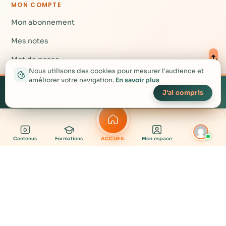
MON COMPTE
Mon abonnement
Mes notes
Mot de passe
Nous utilisons des cookies pour mesurer l'audience et
améliorer votre navigation.
En savoir plus
Créez votre compte
AIDE
▴
gratuit pour accéder à
Créer mon compte gratuit →
J'ai compris
plus de contenu
Nous contacter
Questions fréquentes
Contenus
Formations
ACCUEIL
Mon espace
contact@rgnr.tv
· © RGNR 2026 — Nous c'est la vie !
Mentions légales
CGV
Confidentialité