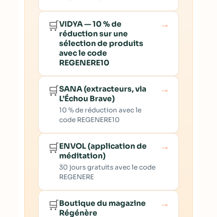
→
🛒
VIDYA — 10 % de
réduction sur une
sélection de produits
avec le code
REGENERE10
→
🛒
SANA (extracteurs, via
L’Échou Brave)
10 % de réduction avec le
code REGENERE10
→
🛒
ENVOL (application de
méditation)
30 jours gratuits avec le code
REGENERE
→
🛒
Boutique du magazine
Régénère