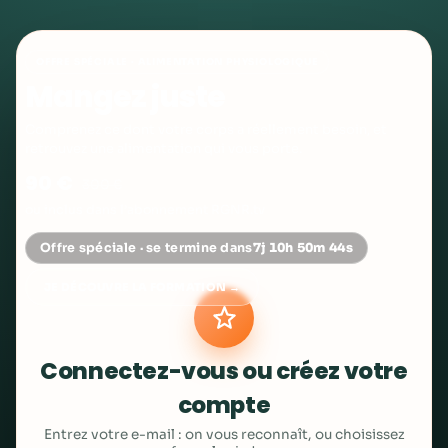
OFFRE SPÉCIALE · ALIMENTATION PHYSIOLOGIQUE
Mangez juste
Comprenez ce dont votre corps a réellement besoin, et
retrouvez une alimentation qui vous porte.
90 €
300 €
ou inclus dans l’abonnement RGNR.tv
Offre spéciale · se termine dans
7j 10h 50m 44s
JE DÉCOUVRE LA FORMATION →
Connectez-vous ou créez votre
compte
Entrez votre e-mail : on vous reconnaît, ou choisissez