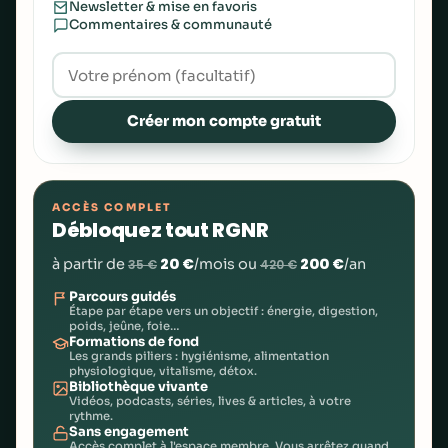
Newsletter & mise en favoris
Commentaires & communauté
Créer mon compte gratuit
ACCÈS COMPLET
Débloquez tout RGNR
20 €
200 €
à partir de
/mois ou
/an
35 €
420 €
Parcours guidés
Étape par étape vers un objectif : énergie, digestion,
poids, jeûne, foie…
Formations de fond
Les grands piliers : hygiénisme, alimentation
physiologique, vitalisme, détox.
Bibliothèque vivante
Vidéos, podcasts, séries, lives & articles, à votre
rythme.
Sans engagement
Accès complet à l'espace membre. Vous arrêtez quand