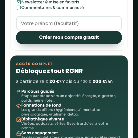
Newsletter & mise en favoris
Commentaires & communauté
Créer mon compte gratuit
ACCÈS COMPLET
Débloquez tout RGNR
20 €
200 €
à partir de
/mois ou
/an
35 €
420 €
Parcours guidés
Étape par étape vers un objectif : énergie, digestion,
poids, jeûne, foie…
Formations de fond
Les grands piliers : hygiénisme, alimentation
physiologique, vitalisme, détox.
Bibliothèque vivante
Vidéos, podcasts, séries, lives & articles, à votre
rythme.
Sans engagement
Accès complet à l'espace membre. Vous arrêtez quand