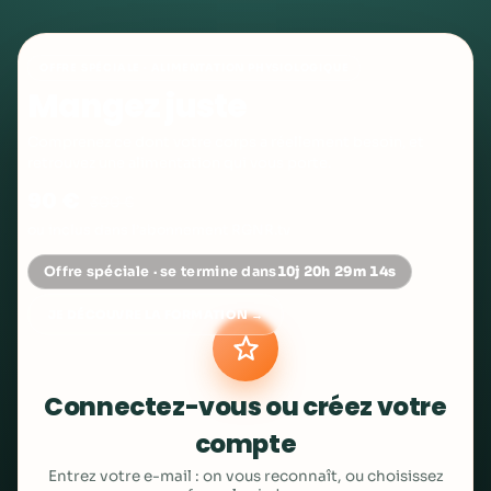
OFFRE SPÉCIALE · ALIMENTATION PHYSIOLOGIQUE
Mangez juste
Comprenez ce dont votre corps a réellement besoin, et
retrouvez une alimentation qui vous porte.
90 €
300 €
ou inclus dans l’abonnement RGNR.tv
Offre spéciale · se termine dans
10j 20h 29m 14s
JE DÉCOUVRE LA FORMATION →
Connectez-vous ou créez votre
compte
Entrez votre e-mail : on vous reconnaît, ou choisissez