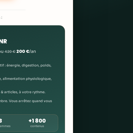
 :
GNR
200 €
ou
/an
420 €
if : énergie, digestion, poids,
e, alimentation physiologique,
 & articles, à votre rythme.
bre. Vous arrêtez quand vous
3
+1 800
rammes
contenus