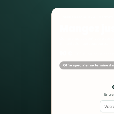
OFFRE SPÉCIALE · ALIMENTA
Mangez ju
Comprenez ce dont votre corps 
alimentation qui vous porte.
90 €
300 €
ou inclus dans
Offre spéciale · se termine da
Entre