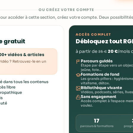
OU CRÉEZ VOTRE COMPTE
our accéder à cette section, créez votre compte. Deux possibilités
ACCÈS COMPLET
 gratuit
Débloquez tout R
20 €
à partir de
/mois 
35 €
00+ vidéos & articles
Parcours guidés
idéo ? Retrouvez-le en un
Étape par étape vers un object
jeûne, foie…
Formations de fond
Les grands piliers : hygiénism
é dans tous les contenus
vitalisme, détox.
cès libre
Bibliothèque vivante
uropathique
Vidéos, podcasts, séries, lives
Sans engagement
is
Accès complet à l'espace mem
uté
voulez.
17
parcours & formations
prog