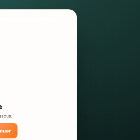
JE DÉCOUVRE LA FORMATION →
e
ssous.
nuer