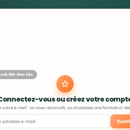
TION PHYSIOLOGIQUE
ste
a réellement besoin, et retrouvez une
 l’abonnement RGNR.tv
ns
8j 06h 54m 26s
Connectez-vous ou créez votre compt
z votre e-mail : on vous reconnaît, ou choisissez une formule ci-de
Conti