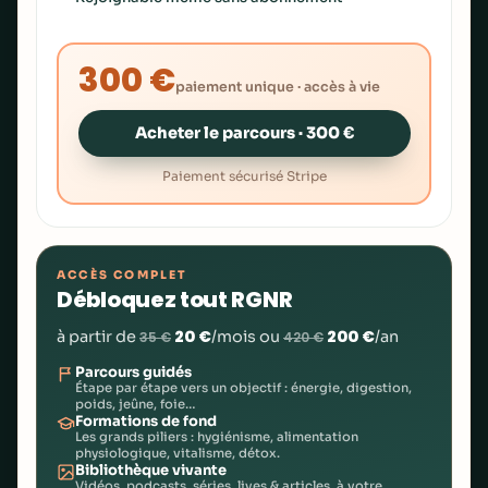
300 €
paiement unique · accès à vie
Acheter le parcours · 300 €
Paiement sécurisé Stripe
ACCÈS COMPLET
Débloquez tout RGNR
20 €
200 €
à partir de
/mois ou
/an
35 €
420 €
Parcours guidés
Étape par étape vers un objectif : énergie, digestion,
poids, jeûne, foie…
Formations de fond
Les grands piliers : hygiénisme, alimentation
physiologique, vitalisme, détox.
Bibliothèque vivante
Vidéos, podcasts, séries, lives & articles, à votre