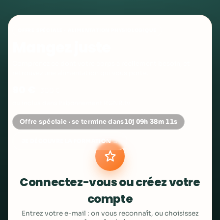
OFFRE SPÉCIALE · ALIMENTATION PHYSIOLOGIQUE
Mangez juste
Comprenez ce dont votre corps a réellement besoin, et
retrouvez une alimentation qui vous porte.
90 €
300 €
ou inclus dans l’abonnement RGNR.tv
Offre spéciale · se termine dans
10j 09h 38m 11s
JE DÉCOUVRE LA FORMATION →
Connectez-vous ou créez votre
compte
Entrez votre e-mail : on vous reconnaît, ou choisissez